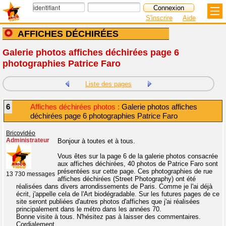
S'inscrire
Aide
AFFICHES DÉCHIRÉES
Galerie photos affiches déchirées page 6
photographies Patrice Faro
Liste des pages
6
Affiches déchirées photos :
Galerie photos affiches
déchirées page 6 photographies Patrice Faro
Bricovidéo
Administrateur
Bonjour à toutes et à tous.
Vous êtes sur la page 6 de la galerie photos consacrée
aux affiches déchirées, 40 photos de Patrice Faro sont
présentées sur cette page. Ces photographies de rue
13 730 messages
affiches déchirées (Street Photography) ont été
réalisées dans divers arrondissements de Paris. Comme je l'ai déjà
écrit, j'appelle cela de l'Art biodégradable. Sur les futures pages de ce
site seront publiées d'autres photos d'affiches que j'ai réalisées
principalement dans le métro dans les années 70.
Bonne visite à tous. N'hésitez pas à laisser des commentaires.
Cordialement.