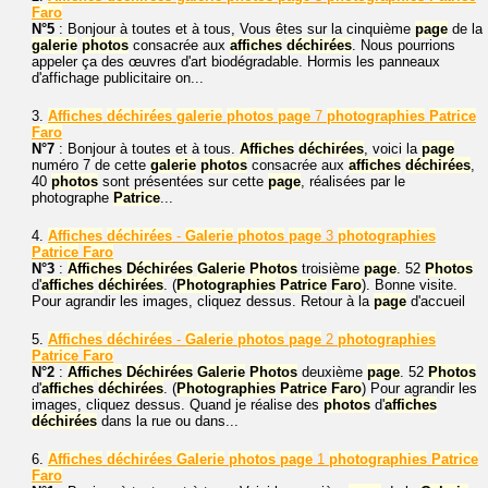
Faro
N°5
: Bonjour à toutes et à tous, Vous êtes sur la cinquième
page
de la
galerie
photos
consacrée aux
affiches
déchirées
. Nous pourrions
appeler ça des œuvres d'art biodégradable. Hormis les panneaux
d'affichage publicitaire on...
3.
Affiches
déchirées
galerie
photos
page
7
photographies
Patrice
Faro
N°7
: Bonjour à toutes et à tous.
Affiches
déchirées
, voici la
page
numéro 7 de cette
galerie
photos
consacrée aux
affiches
déchirées
,
40
photos
sont présentées sur cette
page
, réalisées par le
photographe
Patrice
...
4.
Affiches
déchirées
-
Galerie
photos
page
3
photographies
Patrice
Faro
N°3
:
Affiches
Déchirées
Galerie
Photos
troisième
page
. 52
Photos
d'
affiches
déchirées
. (
Photographies
Patrice
Faro
). Bonne visite.
Pour agrandir les images, cliquez dessus. Retour à la
page
d'accueil
5.
Affiches
déchirées
-
Galerie
photos
page
2
photographies
Patrice
Faro
N°2
:
Affiches
Déchirées
Galerie
Photos
deuxième
page
. 52
Photos
d'
affiches
déchirées
. (
Photographies
Patrice
Faro
) Pour agrandir les
images, cliquez dessus. Quand je réalise des
photos
d'
affiches
déchirées
dans la rue ou dans...
6.
Affiches
déchirées
Galerie
photos
page
1
photographies
Patrice
Faro