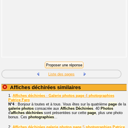
Liste des pages
Affiches déchirées similaires
1.
Affiches
déchirées
-
Galerie
photos
page
4
photographies
Patrice
Faro
N°4
: Bonjour à toutes et à tous. Vous êtes sur la quatrième
page
de la
galerie
photos
consacrée aux
Affiches
Déchirées
. 40
Photos
d'
affiches
déchirées
sont présentées sur cette
page
, plus une photo
bonus. Ces
photographies
...
2.
Affiches
déchirées
galerie
photos
page
5
photographies
Patrice