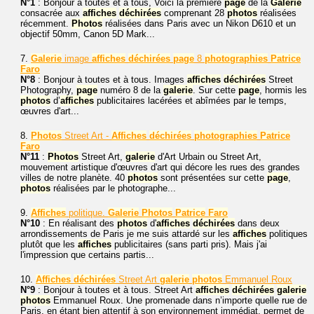
N°1
: Bonjour à toutes et à tous, Voici la première
page
de la
Galerie
consacrée aux
affiches
déchirées
comprenant 28
photos
réalisées
récemment.
Photos
réalisées dans Paris avec un Nikon D610 et un
objectif 50mm, Canon 5D Mark...
7.
Galerie
image
affiches
déchirées
page
8
photographies
Patrice
Faro
N°8
: Bonjour à toutes et à tous. Images
affiches
déchirées
Street
Photography,
page
numéro 8 de la
galerie
. Sur cette
page
, hormis les
photos
d’
affiches
publicitaires lacérées et abîmées par le temps,
œuvres d'art...
8.
Photos
Street Art -
Affiches
déchirées
photographies
Patrice
Faro
N°11
:
Photos
Street Art,
galerie
d'Art Urbain ou Street Art,
mouvement artistique d'œuvres d'art qui décore les rues des grandes
villes de notre planète. 40
photos
sont présentées sur cette
page
,
photos
réalisées par le photographe...
9.
Affiches
politique.
Galerie
Photos
Patrice
Faro
N°10
: En réalisant des
photos
d'
affiches
déchirées
dans deux
arrondissements de Paris je me suis attardé sur les
affiches
politiques
plutôt que les
affiches
publicitaires (sans parti pris). Mais j'ai
l'impression que certains partis...
10.
Affiches
déchirées
Street Art
galerie
photos
Emmanuel Roux
N°9
: Bonjour à toutes et à tous. Street Art
affiches
déchirées
galerie
photos
Emmanuel Roux. Une promenade dans n’importe quelle rue de
Paris, en étant bien attentif à son environnement immédiat, permet de