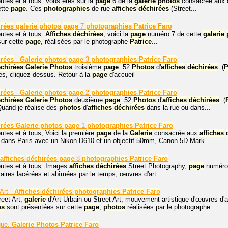
outes et à tous. Vous êtes sur la
page
6 de la
galerie
photos
consacrée aux
ette
page
. Ces
photographies
de rue
affiches
déchirées
(Street...
irées
galerie
photos
page
7
photographies
Patrice
Faro
outes et à tous.
Affiches
déchirées
, voici la
page
numéro 7 de cette
galerie
sur cette
page
, réalisées par le photographe
Patrice
...
irées
-
Galerie
photos
page
3
photographies
Patrice
Faro
chirées
Galerie
Photos
troisième
page
. 52
Photos
d'
affiches
déchirées
. (
P
es, cliquez dessus. Retour à la
page
d'accueil
irées
-
Galerie
photos
page
2
photographies
Patrice
Faro
chirées
Galerie
Photos
deuxième
page
. 52
Photos
d'
affiches
déchirées
. (
Quand je réalise des
photos
d'
affiches
déchirées
dans la rue ou dans...
irées
Galerie
photos
page
1
photographies
Patrice
Faro
utes et à tous, Voici la première
page
de la
Galerie
consacrée aux
affiches
 dans Paris avec un Nikon D610 et un objectif 50mm, Canon 5D Mark...
affiches
déchirées
page
8
photographies
Patrice
Faro
outes et à tous. Images
affiches
déchirées
Street Photography,
page
numéro 
taires lacérées et abîmées par le temps, œuvres d'art...
Art -
Affiches
déchirées
photographies
Patrice
Faro
eet Art,
galerie
d'Art Urbain ou Street Art, mouvement artistique d'œuvres d'ar
os
sont présentées sur cette
page
,
photos
réalisées par le photographe...
que.
Galerie
Photos
Patrice
Faro