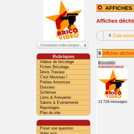
AFFICHES
Affiches déchi
Page précé
Choisissez votre langue
5
Affiches déchiré
Rubriques
Vidéos de bricolage
Bricovidéo
Fiches Bricolage
Administrateur
Devis Travaux
C'est Nouveau !
Petites Annonces
Dossiers
Schémas
Liens & Annuaires
13 729 messages
Salons & Evènements
Reportages
Plan du site
Poser une question
Votre avis