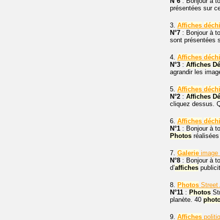
N°6
: Bonjour à t
présentées sur c
3.
Affiches
déch
N°7
: Bonjour à t
sont présentées 
4.
Affiches
déch
N°3
:
Affiches
Dé
agrandir les imag
5.
Affiches
déch
N°2
:
Affiches
Dé
cliquez dessus. 
6.
Affiches
déch
N°1
: Bonjour à to
Photos
réalisées
7.
Galerie
image
N°8
: Bonjour à t
d’
affiches
publici
8.
Photos
Street 
N°11
:
Photos
Str
planète. 40
phot
9.
Affiches
politi