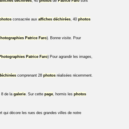
affiches
déchirées
, 40
photos
de
Patrice
Faro
sont
photos
consacrée aux
affiches
déchirées
, 40
photos
hotographies
Patrice
Faro
). Bonne visite. Pour
Photographies
Patrice
Faro
) Pour agrandir les images,
déchirées
comprenant 28
photos
réalisées récemment.
8 de la
galerie
. Sur cette
page
, hormis les
photos
t qui décore les rues des grandes villes de notre