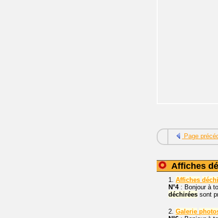
Page précé
Affiches dé
1.
Affiches
déch
N°4
: Bonjour à t
déchirées
sont p
2.
Galerie
photo