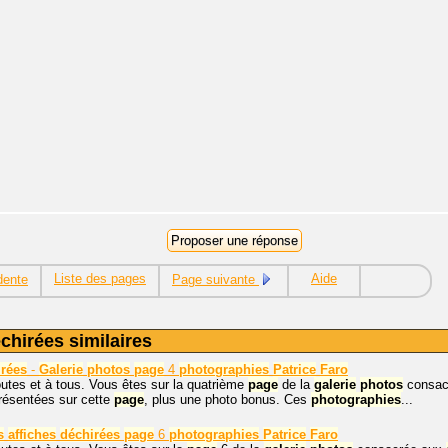
Liste des pages
Aide
dente
Page suivante
chirées similaires
irées
-
Galerie
photos
page
4
photographies
Patrice
Faro
outes et à tous. Vous êtes sur la quatrième
page
de la
galerie
photos
consac
résentées sur cette
page
, plus une photo bonus. Ces
photographies
...
s
affiches
déchirées
page
6
photographies
Patrice
Faro