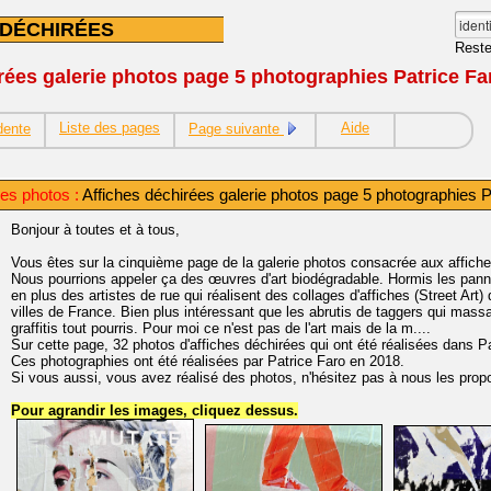
 DÉCHIRÉES
Reste
rées galerie photos page 5 photographies Patrice Fa
Liste des pages
Aide
dente
Page suivante
es photos :
Affiches déchirées galerie photos page 5 photographies P
Bonjour à toutes et à tous,
Vous êtes sur la cinquième page de la galerie photos consacrée aux affiche
Nous pourrions appeler ça des œuvres d'art biodégradable. Hormis les panne
en plus des artistes de rue qui réalisent des collages d'affiches (Street Art
villes de France. Bien plus intéressant que les abrutis de taggers qui ma
graffitis tout pourris. Pour moi ce n'est pas de l'art mais de la m....
Sur cette page, 32 photos d'affiches déchirées qui ont été réalisées dans P
Ces photographies ont été réalisées par Patrice Faro en 2018.
Si vous aussi, vous avez réalisé des photos, n'hésitez pas à nous les propo
Pour agrandir les images, cliquez dessus.